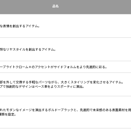
品名
な表情を創出するアイテム。
悍なリヤスタイルを創出するアイテム。
ーブライトクローム＊のアクセントがサイドフォルムをより先進的に彩る。
部を外して交換する手軽なパーツながら、大きくスタイリングを変化させるアイテム。
プで独創的なデザインはベース車をよりスポーティに演出。
れたモダンなイメージを演出するボルドーブラックと、先進的で未来感のある表面素材を
種類を設定。