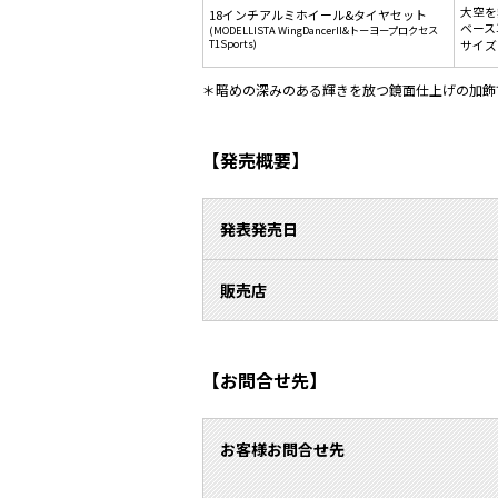
大空を
18インチアルミホイール&タイヤセット
ベース
(MODELLISTA WingDancerII&トーヨープロクセス
T1Sports)
サイズ：
＊暗めの深みのある輝きを放つ鏡面仕上げの加飾
【発売概要】
発表発売日
販売店
【お問合せ先】
お客様お問合せ先