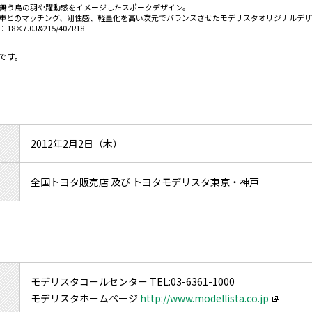
舞う鳥の羽や躍動感をイメージしたスポークデザイン。
車とのマッチング、剛性感、軽量化を高い次元でバランスさせたモデリスタオリジナルデ
18×7.0J&215/40ZR18
です。
2012年2月2日（木）
全国トヨタ販売店 及び トヨタモデリスタ東京・神戸
モデリスタコールセンター TEL:03-6361-1000
モデリスタホームページ
http://www.modellista.co.jp