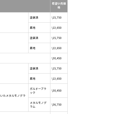
希望小売価
格
塗装済
\15,750
素地
\13,650
塗装済
\15,750
素地
\13,650
\30,450
塗装済
\15,750
素地
\13,650
ボルドーブラ
\30,450
ック
用いたメタルモノグラ
メタルモノグ
\36,750
ラム