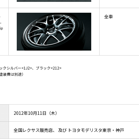
ト
全車
ー
Sp
クシルバー<1J2>、ブラック<212>
塗装費は別途）
2012年10月11日（木）
全国レクサス販売店、 及び トヨタモデリスタ東京・神戸