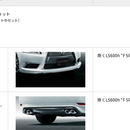
ロキット
ットのセット）
除くLS600h “F S
除くLS600h “F S
ー