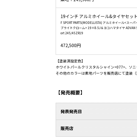
19インチ アルミホイール&タイヤセッ
F SPORT PARTS(MODELLISTA) アルミホイール<スーパ
ブライトクローム> 19×8.5J＆ヨコハマタイヤ ADVAN 
ort 245/45ZR19
472,500円
【塗装済設定色】
ホワイトパールクリスタルシャイン<077>、ソニッ
その他のカラーは素地パーツを販売店にて塗装（
【発売概要】
発表発売日
販売店