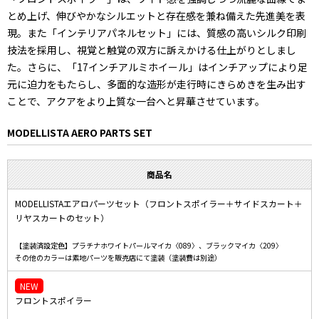
とめ上げ、伸びやかなシルエットと存在感を兼ね備えた先進美を表
現。また「インテリアパネルセット」には、質感の高いシルク印刷
技法を採用し、視覚と触覚の双方に訴えかける仕上がりとしまし
た。さらに、「17インチアルミホイール」はインチアップにより足
元に迫力をもたらし、多面的な造形が走行時にきらめきを生み出す
ことで、アクアをより上質な一台へと昇華させています。
MODELLISTA AERO PARTS SET
商品名
MODELLISTAエアロパーツセット（フロントスポイラー＋サイドスカート＋
リヤスカートのセット）
【塗装済設定色】プラチナホワイトパールマイカ〈089〉、ブラックマイカ〈209〉
その他のカラーは素地パーツを販売店にて塗装（塗装費は別途）
NEW
フロントスポイラー