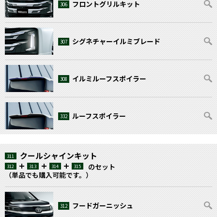
フロントグリルキット
306
シグネチャーイルミブレード
307
イルミルーフスポイラー
308
ルーフスポイラー
332
クールシャインキット
311
のセット
312
313
314
315
（単品でも購入可能です。）
フードガーニッシュ
312